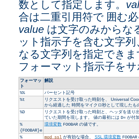
数として指定します。
va
合は二重引用符で 囲む
value
は文字のみからなる
ット指示子を含む文字列
なる文字列を指定できま
フォーマット指示子をサ
フォーマッ
解説
ト
パーセント記号
%%
リクエストを受け取った時刻を、 Universal Coordin
%t
から経過した 時間をマイクロ秒として現したも
リクエストを受け取った時刻と、ヘッダを送り出
%D
ていた期間を現します。 値の最初には
が付
D=
環境変数
の値です。
%
FOOBAR
{FOOBAR}e
が有効な場合、
SSL 環境変数
%
mod_ssl
FOOBAR