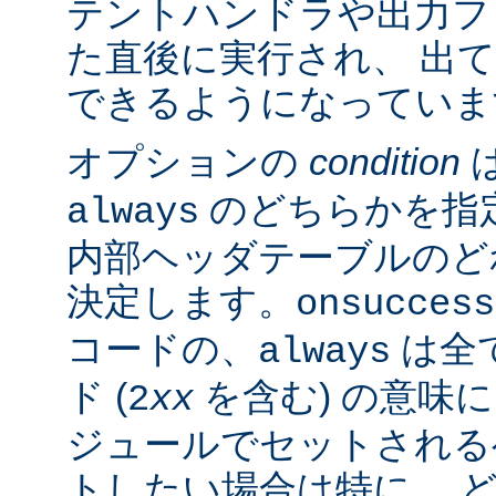
テントハンドラや出力フ
た直後に実行され、 出
できるようになっていま
オプションの
condition
のどちらかを指
always
内部ヘッダテーブルのど
決定します。
onsuccess
コードの、
は全
always
ド (
を含む) の意味
2
xx
ジュールでセットされる
トしたい場合は特に、 