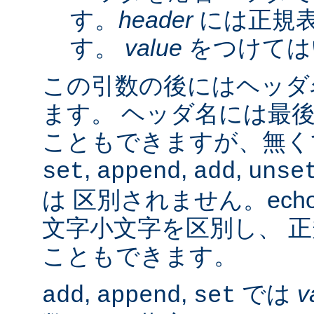
す。
header
には正規
す。
value
をつけては
この引数の後にはヘッダ名
ます。 ヘッダ名には最
こともできますが、無く
,
,
,
set
append
add
unse
は 区別されません。ech
文字小文字を区別し、 
こともできます。
,
,
では
v
add
append
set