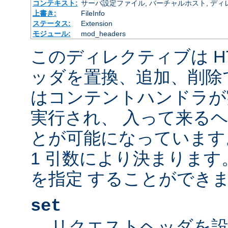
コンテキスト:
サーバ設定ファイル, バーチャルホスト, ディレクトリ
上書き:
FileInfo
ステータス:
Extension
モジュール:
mod_headers
このディレクティブは H
ッダを置換、追加、削除
はコンテントハンドラが
実行され、 入って来る
とが可能になっています
1 引数により決まりま
を指定 することができま
set
リクエストヘッダを設