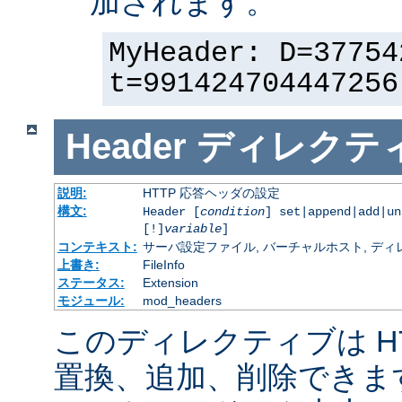
加されます。
MyHeader: D=37754
t=991424704447256
Header
ディレクテ
説明:
HTTP 応答ヘッダの設定
構文:
Header [
condition
] set|append|add|u
[!]
variable
]
コンテキスト:
サーバ設定ファイル, バーチャルホスト, ディレクトリ
上書き:
FileInfo
ステータス:
Extension
モジュール:
mod_headers
このディレクティブは H
置換、追加、削除できま