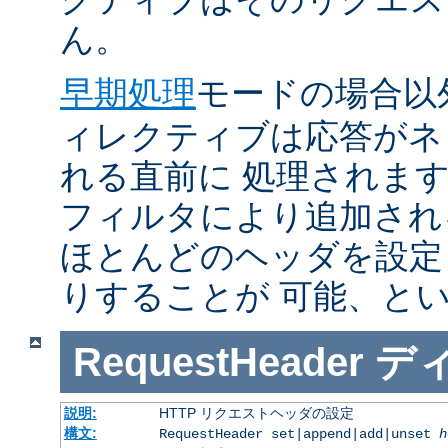
ん。
早期処理
モードの場合以
ィレクティブは応答がネ
れる直前に 処理されま
フィルタにより追加され
ほとんどのヘッダを設定
りすることが 可能、と
RequestHeader
デ
説明:
HTTP リクエストヘッダの設定
構文:
RequestHeader set|append|add|unset
h