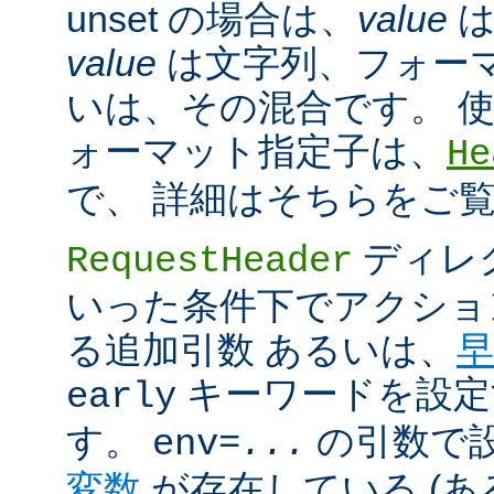
unset の場合は、
value
は
value
は文字列、フォー
いは、その混合です。 
ォーマット指定子は、
He
で、 詳細はそちらをご
ディレ
RequestHeader
いった条件下でアクショ
る追加引数 あるいは、
早
キーワードを設定
early
す。
の引数で
env=
...
変数
が存在している (