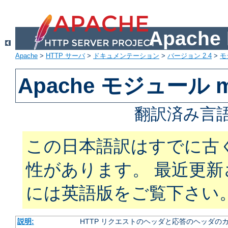
Apach
Apache
>
HTTP サーバ
>
ドキュメンテーション
>
バージョン 2.4
>
モ
Apache モジュール m
翻訳済み言語
この日本語訳はすでに古
性があります。 最近更
には英語版をご覧下さい
説明:
HTTP リクエストのヘッダと応答のヘッダの