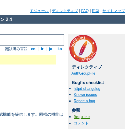
モジュール
|
ディレクティブ
|
FAQ
|
用語
|
サイトマップ
 2.4
翻訳済み言語:
en
|
fr
|
ja
|
ko
ディレクティブ
AuthGroupFile
Bugfix checklist
httpd changelog
Known issues
Report a bug
参照
承認機能を提供します。同様の機能は
Require
コメント