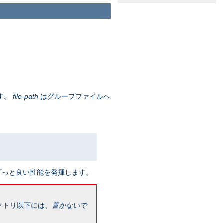
す。
file-path
はグループファイルへ
ずっと良い性能を発揮します。
クトリ以下には、
置かないで