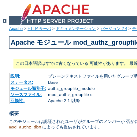
Apache
>
HTTP サーバ
>
ドキュメンテーション
>
バージョン 2.4
>
モ
Apache モジュール mod_authz_groupfil
この日本語訳はすでに古くなっている 可能性があります。 最
説明:
プレーンテキストファイルを用いたグループ
ステータス:
Base
モジュール識別子:
authz_groupfile_module
ソースファイル:
mod_authz_groupfile.c
互換性:
Apache 2.1 以降
概要
このモジュールは認証されたユーザがグループのメンバーか 否か
によっても提供されています。
mod_authz_dbm