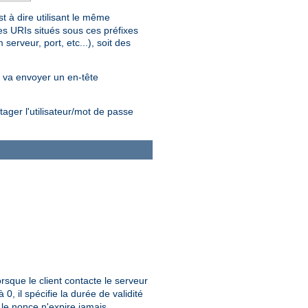
 à dire utilisant le même
les URIs situés sous ces préfixes
erveur, port, etc...), soit des
nt va envoyer un en-tête
ager l'utilisateur/mot de passe
sque le client contacte le serveur
 0, il spécifie la durée de validité
, le nonce n'expire jamais.