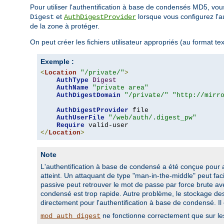
Pour utiliser l'authentification à base de condensés MD5, v
et
lorsque vous configurez l'au
Digest
AuthDigestProvider
de la zone à protéger.
On peut créer les fichiers utilisateur appropriés (au format text
Exemple :
<
Location
"/private/"
>
AuthType
Digest
AuthName
"private area"
AuthDigestDomain
"/private/"
"http://mirr
AuthDigestProvider
 file

AuthUserFile
"/web/auth/.digest_pw"
Require
</
Location
>
Note
L'authentification à base de condensé a été conçue pour amé
atteint. Un attaquant de type "man-in-the-middle" peut fac
passive peut retrouver le mot de passe par force brute av
condensé est trop rapide. Autre problème, le stockage des 
directement pour l'authentification à base de condensé. I
ne fonctionne correctement que sur le
mod_auth_digest