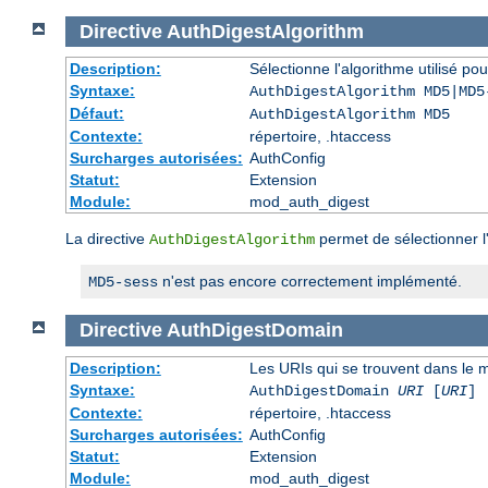
Directive
AuthDigestAlgorithm
Description:
Sélectionne l'algorithme utilisé po
Syntaxe:
AuthDigestAlgorithm MD5|MD5
Défaut:
AuthDigestAlgorithm MD5
Contexte:
répertoire, .htaccess
Surcharges autorisées:
AuthConfig
Statut:
Extension
Module:
mod_auth_digest
La directive
permet de sélectionner l'
AuthDigestAlgorithm
n'est pas encore correctement implémenté.
MD5-sess
Directive
AuthDigestDomain
Description:
Les URIs qui se trouvent dans le 
Syntaxe:
AuthDigestDomain
URI
[
URI
] 
Contexte:
répertoire, .htaccess
Surcharges autorisées:
AuthConfig
Statut:
Extension
Module:
mod_auth_digest