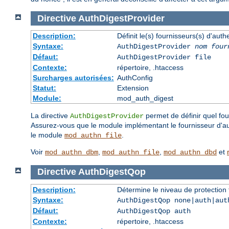
Directive
AuthDigestProvider
Description:
Définit le(s) fournisseurs(s) d'aut
Syntaxe:
AuthDigestProvider
nom four
Défaut:
AuthDigestProvider file
Contexte:
répertoire, .htaccess
Surcharges autorisées:
AuthConfig
Statut:
Extension
Module:
mod_auth_digest
La directive
permet de définir quel four
AuthDigestProvider
Assurez-vous que le module implémentant le fournisseur d'auth
le module
.
mod_authn_file
Voir
,
,
et
mod_authn_dbm
mod_authn_file
mod_authn_dbd
Directive
AuthDigestQop
Description:
Détermine le niveau de protection 
Syntaxe:
AuthDigestQop none|auth|aut
Défaut:
AuthDigestQop auth
Contexte:
répertoire, .htaccess