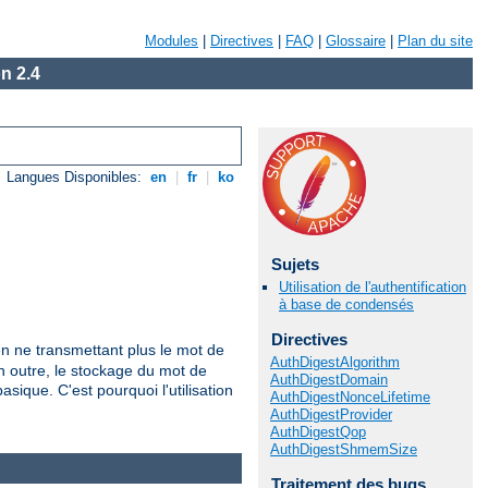
Modules
|
Directives
|
FAQ
|
Glossaire
|
Plan du site
n 2.4
Langues Disponibles:
en
|
fr
|
ko
Sujets
Utilisation de l'authentification
à base de condensés
Directives
n ne transmettant plus le mot de
AuthDigestAlgorithm
En outre, le stockage du mot de
AuthDigestDomain
sique. C'est pourquoi l'utilisation
AuthDigestNonceLifetime
AuthDigestProvider
AuthDigestQop
AuthDigestShmemSize
Traitement des bugs