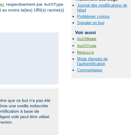
respectivement par
er
AuthType
Journal des modifications de
 au moins la(les) URI(s) racine(s)
httpd
Problèmes connus
Signaler un bug
Voir aussi
AuthName
AuthType
Require
Mode d'emploi de
l'authentification
Commentaires
vère que ce but n'a pas été
ême une oreille indiscrète
ntification à base de
gest volé peut être utilisé
nexion.