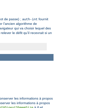
mot de passe) ;
fournit
auth-int
ser l'ancien algorithme de
avigateur qui va choisir lequel des
ever le défit qu'il recevrait si un
onserver les informations à propos
nserver les informations à propos
à
et
uthDigestShmemSize
0