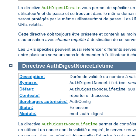
La directive
vous permet de spécifier un 
AuthDigestDomain
utilisateur/mot de passe et se trouvant dans le même domaine).
seront protégés par le même utilisateur/mot de passe. Les URIs
URIs relatifs.
Cette directive doit toujours être présente et contenir au moin
d'autorisation avec
chaque requête
à destination de ce serve
Les URIs spécifiés peuvent aussi référencer différents serveu
entre plusieurs serveurs sans le demander à l'utilisateur à ch
Directive
AuthDigestNonceLifetime
Description:
Durée de validité du nombre à val
Syntaxe:
AuthDigestNonceLifetime
sec
Défaut:
AuthDigestNonceLifetime 300
Contexte:
répertoire, .htaccess
Surcharges autorisées:
AuthConfig
Statut:
Extension
Module:
mod_auth_digest
La directive
permet de contrôler
AuthDigestNonceLifetime
en utilisant un nonce dont la validité a expiré, le serveur re
du nonce ; il est en général déconseillé d'affecter à cet arg