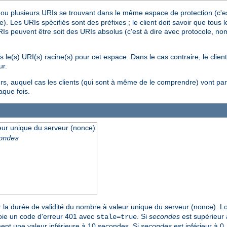
ou plusieurs URIs se trouvant dans le même espace de protection (c'est
 Les URIs spécifiés sont des préfixes ; le client doit savoir que tous 
 peuvent être soit des URIs absolus (c'est à dire avec protocole, nom s
s le(s) URI(s) racine(s) pour cet espace. Dans le cas contraire, le clie
ur.
rs, auquel cas les clients (qui sont à même de le comprendre) vont part
aque fois.
eur unique du serveur (nonce)
ondes
 la durée de validité du nombre à valeur unique du serveur (nonce). Lor
nvoie un code d'erreur 401 avec
. Si
secondes
est supérieur à
stale=true
ument une valeur inférieure à 10 secondes. Si
secondes
est inférieur à 0