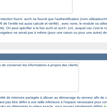
rotection
fourni.
ne fournit que l'authentification (nom utilisateur/
auth
 de l'entité est aussi calculé et vérifié) ; avec
, le module va utili
none
é). On peut spécifier à la fois
et
, auquel cas c'est le n
auth
auth-int
avigateur ne serait pas à même (pour une raison ou pour une autre) de rel
 de conserver les informations à propos des clients
ntité de mémoire partagée à allouer au démarrage du serveur afin de c
 pas être défini à une taille inférieure à l'espace nécessaire pour co
oulez en déterminer la valeur exacte, vous pouvez simplement définir
A