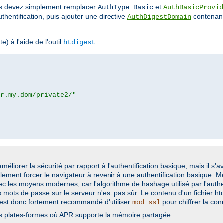
ous devez simplement remplacer
et
AuthType Basic
AuthBasicProvid
thentification, puis ajouter une directive
contenant
AuthDigestDomain
e) à l'aide de l'outil
.
htdigest
or.my.dom/private2/"
liorer la sécurité par rapport à l'authentification basique, mais il s'a
ilement forcer le navigateur à revenir à une authentification basique. M
ec les moyens modernes, car l'algorithme de hashage utilisé par l'authe
mots de passe sur le serveur n'est pas sûr. Le contenu d'un fichier htdi
l est donc fortement recommandé d'utiliser
pour chiffrer la con
mod_ssl
s plates-formes où APR supporte la mémoire partagée.