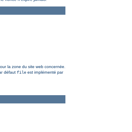
s pour la zone du site web concernée.
ar défaut
est implémenté par
file