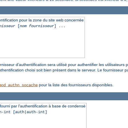
hentification pour la zone du site web concernée
nisseur
[
nom fournisseur
] ...
nisseur d'authentification sera utilisé pour authentifier les utilisateur
entification choisi soit bien présent dans le serveur. Le fournisseur p
pour la liste des fournisseurs disponibles.
mod_authn_socache
fourni par l'authentification à base de condensé
h-int [auth|auth-int]