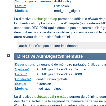
Surcharges autorisées:
AuthConfig
Statut:
Extension
Module:
mod_auth_digest
La directive
permet de définir le
niveau de p
AuthDigestQop
l'authentification plus un contrôle d'intégrité (un condensé MD5
condensés RFC-2069 (qui n'effectue pas de contrôle d'intégrit
deux utiliser.
ne doit être utilisé que dans le cas où le n
none
autre niveau de protection était défini.
n'est pas encore implémenté.
auth-int
Directive
AuthDigestShmemSize
Description:
La quantité de mémoire partagée à allouer afin
Syntaxe:
AuthDigestShmemSize
taille
Défaut:
AuthDigestShmemSize 1000
Contexte:
configuration globale
Statut:
Extension
Module:
mod_auth_digest
La directive
permet de définir la qua
AuthDigestShmemSize
des clients. Notez que le segment de mémoire partagée ne peut
d'
un
client. Cette valeur dépend de votre système. Si vous v