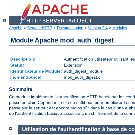
Apache
>
Serveur HTTP
>
Documentation
>
Version 2.4
>
Modules
Module Apache mod_auth_digest
Description:
Authentification utilisateur utilisant
Statut:
Extension
Identificateur de Module:
auth_digest_module
Fichier Source:
mod_auth_digest.c
Sommaire
Ce module implémente l'authentification HTTP basée sur les co
passe en clair. Cependant, cela ne suffit pas pour améliorer la séc
passe sur le serveur est encore moins sûr dans le cas d'une authen
de l'authentification basique associée à un chiffrement de la conn
Utilisation de l'authentification à base de 